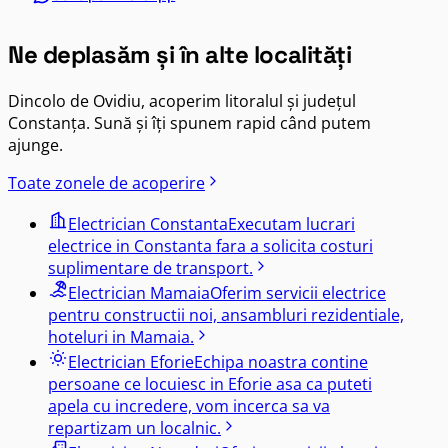
Ne deplasăm și în alte localități
Dincolo de
Ovidiu
, acoperim litoralul și județul
Constanța. Sună și îți spunem rapid când putem
ajunge.
Toate zonele de acoperire
Electrician
Constanta
Executam lucrari
electrice in Constanta fara a solicita costuri
suplimentare de transport.
Electrician
Mamaia
Oferim servicii electrice
pentru constructii noi, ansambluri rezidentiale,
hoteluri in Mamaia.
Electrician
Eforie
Echipa noastra contine
persoane ce locuiesc in Eforie asa ca puteti
apela cu incredere, vom incerca sa va
repartizam un localnic.