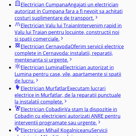
Electrician
Cumpana
Angajati un electrician
autorizat in Cumpana fara a fi nevoit sa achitati
costuri suplimentare de transport.
Electrician
Valu lui Traian
Intervenim rapid in
Valu lui Traian pentru locuinte, constructii noi
si spatii comerciale.
Electrician
Cernavoda
Oferim servicii electrice
complete in Cernavoda: instalatii, reparatii,
mentenanta si urgente.
Electrician
Lumina
Electrician autorizat in
Lumina pentru case, vile, apartamente si spatii
de lucru.
Electrician
Murfatlar
Executam lucrari
electrice in Murfatlar, de la reparatii punctuale
la instalatii complete.
Electrician
Cobadin
Va stam la dispozitie in
Cobadin cu electricieni autorizati ANRE pentru
interventii programate sau urgente.
Electrician
Mihail Kogalniceanu
Servicii