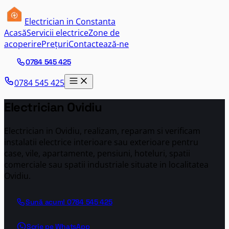
Electrician in Constanta
Acasă
Servicii electrice
Zone de
acoperire
Prețuri
Contactează-ne
0784 545 425
0784 545 425
Electrician Ovidiu
Electrician in Ovidiu, realizam, reparam si verificam
instalatii electrice interioare sau exterioare pentru
case, vile, apartamente, pensiuni, hoteluri, spatii
comerciale sau spatii industriale situate in localitatea
Ovidiu.
Sună acum!
0784 545 425
Scrie pe WhatsApp