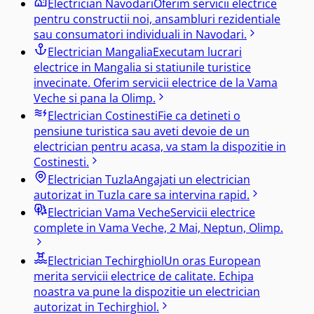
Electrician
Navodari
Oferim servicii electrice
pentru constructii noi, ansambluri rezidentiale
sau consumatori individuali in Navodari.
Electrician
Mangalia
Executam lucrari
electrice in Mangalia si statiunile turistice
invecinate. Oferim servicii electrice de la Vama
Veche si pana la Olimp.
Electrician
Costinesti
Fie ca detineti o
pensiune turistica sau aveti devoie de un
electrician pentru acasa, va stam la dispozitie in
Costinesti.
Electrician
Tuzla
Angajati un electrician
autorizat in Tuzla care sa intervina rapid.
Electrician
Vama Veche
Servicii electrice
complete in Vama Veche, 2 Mai, Neptun, Olimp.
Electrician
Techirghiol
Un oras European
merita servicii electrice de calitate. Echipa
noastra va pune la dispozitie un electrician
autorizat in Techirghiol.