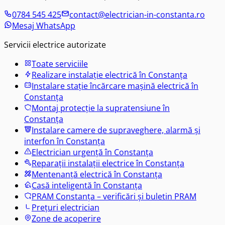
0784 545 425
contact@electrician-in-constanta.ro
Mesaj WhatsApp
Servicii electrice autorizate
Toate serviciile
Realizare instalație electrică în Constanța
Instalare stație încărcare mașină electrică în
Constanța
Montaj protecție la supratensiune în
Constanța
Instalare camere de supraveghere, alarmă și
interfon în Constanța
Electrician urgență în Constanța
Reparații instalații electrice în Constanța
Mentenanță electrică în Constanța
Casă inteligentă în Constanța
PRAM Constanța – verificări și buletin PRAM
Prețuri electrician
Zone de acoperire