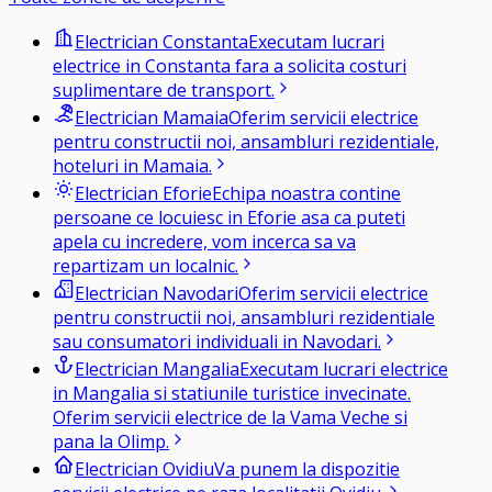
Electrician
Constanta
Executam lucrari
electrice in Constanta fara a solicita costuri
suplimentare de transport.
Electrician
Mamaia
Oferim servicii electrice
pentru constructii noi, ansambluri rezidentiale,
hoteluri in Mamaia.
Electrician
Eforie
Echipa noastra contine
persoane ce locuiesc in Eforie asa ca puteti
apela cu incredere, vom incerca sa va
repartizam un localnic.
Electrician
Navodari
Oferim servicii electrice
pentru constructii noi, ansambluri rezidentiale
sau consumatori individuali in Navodari.
Electrician
Mangalia
Executam lucrari electrice
in Mangalia si statiunile turistice invecinate.
Oferim servicii electrice de la Vama Veche si
pana la Olimp.
Electrician
Ovidiu
Va punem la dispozitie