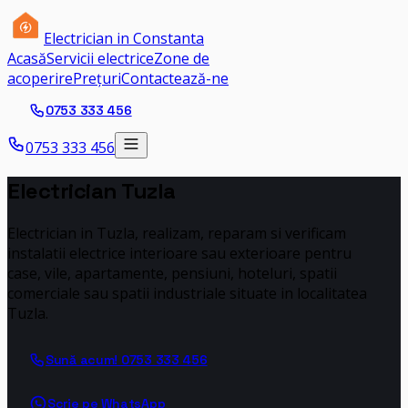
Electrician in Constanta
Acasă
Servicii electrice
Zone de
acoperire
Prețuri
Contactează-ne
0753 333 456
0753 333 456
Electrician Tuzla
Electrician in Tuzla, realizam, reparam si verificam
instalatii electrice interioare sau exterioare pentru
case, vile, apartamente, pensiuni, hoteluri, spatii
comerciale sau spatii industriale situate in localitatea
Tuzla.
Sună acum!
0753 333 456
Scrie pe WhatsApp