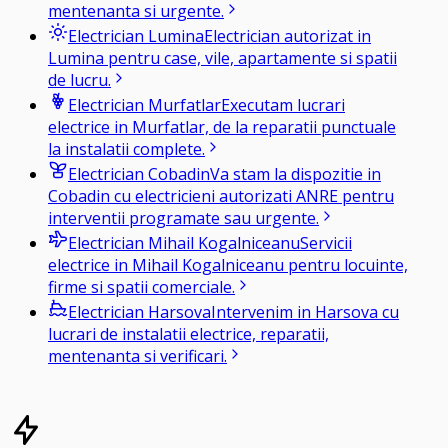
mentenanta si urgente.
Electrician
Lumina
Electrician autorizat in
Lumina pentru case, vile, apartamente si spatii
de lucru.
Electrician
Murfatlar
Executam lucrari
electrice in Murfatlar, de la reparatii punctuale
la instalatii complete.
Electrician
Cobadin
Va stam la dispozitie in
Cobadin cu electricieni autorizati ANRE pentru
interventii programate sau urgente.
Electrician
Mihail Kogalniceanu
Servicii
electrice in Mihail Kogalniceanu pentru locuinte,
firme si spatii comerciale.
Electrician
Harsova
Intervenim in Harsova cu
lucrari de instalatii electrice, reparatii,
mentenanta si verificari.