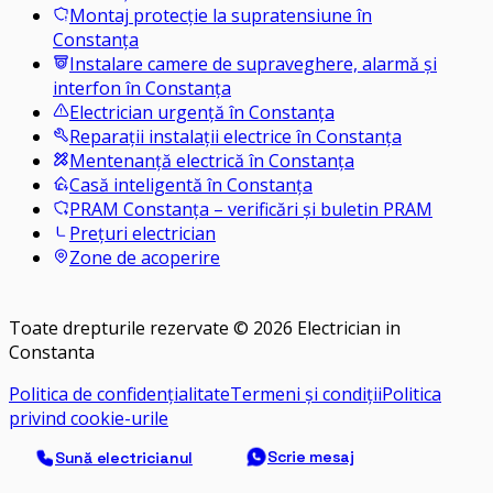
Montaj protecție la supratensiune în
Constanța
Instalare camere de supraveghere, alarmă și
interfon în Constanța
Electrician urgență în Constanța
Reparații instalații electrice în Constanța
Mentenanță electrică în Constanța
Casă inteligentă în Constanța
PRAM Constanța – verificări și buletin PRAM
Prețuri electrician
Zone de acoperire
Toate drepturile rezervate ©
2026
Electrician in
Constanta
Politica de confidențialitate
Termeni și condiții
Politica
privind cookie-urile
Scrie mesaj
Sună electricianul