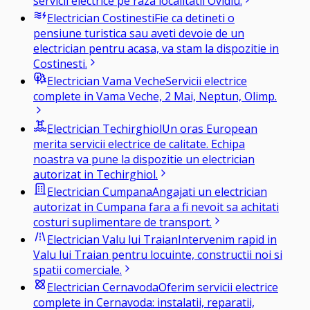
servicii electrice pe raza localitatii Ovidiu.
Electrician
Costinesti
Fie ca detineti o
pensiune turistica sau aveti devoie de un
electrician pentru acasa, va stam la dispozitie in
Costinesti.
Electrician
Vama Veche
Servicii electrice
complete in Vama Veche, 2 Mai, Neptun, Olimp.
Electrician
Techirghiol
Un oras European
merita servicii electrice de calitate. Echipa
noastra va pune la dispozitie un electrician
autorizat in Techirghiol.
Electrician
Cumpana
Angajati un electrician
autorizat in Cumpana fara a fi nevoit sa achitati
costuri suplimentare de transport.
Electrician
Valu lui Traian
Intervenim rapid in
Valu lui Traian pentru locuinte, constructii noi si
spatii comerciale.
Electrician
Cernavoda
Oferim servicii electrice
complete in Cernavoda: instalatii, reparatii,